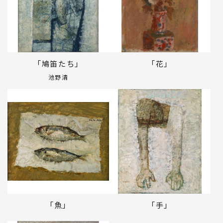
「鳩笛たち」
「花」
池野清
「魚」
「手」