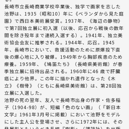
長崎市立長崎商業学校卒業後、独学で画家を志した
池野は、1935（昭和10）年に《ベランダから見た庭
園》で西日本美術展受賞。1937年、《海辺の静物》
で第7回独立展に初入選（以後、応召から戦後の数年
間を除き歿年まで連続入選する）。1941年、独立美
術協会会友に推挙される。1944年、応召。1945
年、長崎市において、救援活動のために原爆投下直
後の爆心地に入り被爆。1949年から胸部疾患のため
療養。1959年、《鳩笛たち》（長崎県美術館）が春
季独立展に招待出品される。1960年に46 歳で肝臓
癌により他界。この年に描かれ遺作となった《木
立》《樹骨》（ともに長崎県美術館）は、第28回独
立展に入選した。
池野の死の翌年、友人で長崎市出身の作家・佐多稲
子（1904-98）が、短編「色のない画」（『新日本
文学』1961年3月号に掲載）において池野をモデル
にした主人公を登場させ、さらに1972年には、その
発展形ともいうべき長編『樹影』（講談社）を出版